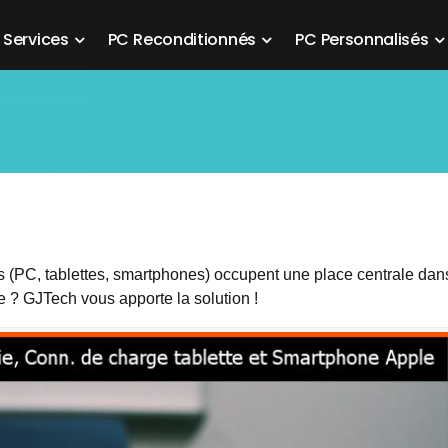
S
e
r
v
i
c
e
s
P
C
R
e
c
o
n
d
i
t
i
o
n
n
é
s
P
C
P
e
r
s
o
n
n
a
l
i
s
é
s
 (PC, tablettes, smartphones) occupent une place centrale dan
 ? GJTech vous apporte la solution !