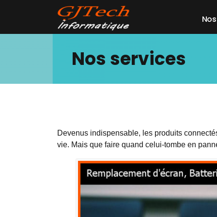
Aller
au
N
o
s
contenu
Nos services
Devenus indispensable, les produits connectés
vie. Mais que faire quand celui-tombe en panne