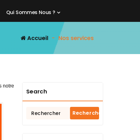
Q
u
i
S
o
m
m
e
s
N
o
u
s
?
Accueil
-
Nos services
s notre
Search
Rechercher :