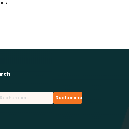
vous
arch
chercher :